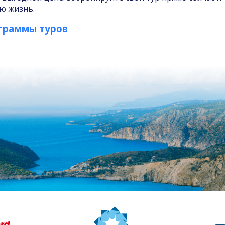
сю жизнь.
граммы туров