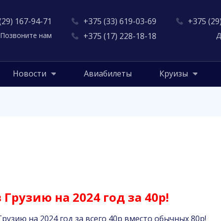
(29) 167-94-71
+375 (33) 619-03-69
+375 (29
Позвоните нам
+375 (17) 228-18-18
Д
Новости
Авиабилеты
Круизы
в Грузию на 2024 год за 40р!
рузию на 2024 год за всего 40р вместо обычных 80р!