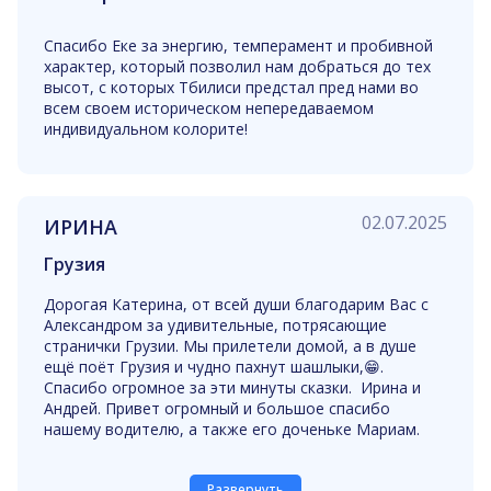
истории!
И пусть в Кобулети штормит и всех медуз
Спасибо Еке за энергию, темперамент и пробивной
пришвартует на набережной, и пусть до пяти утра
характер, который позволил нам добраться до тех
грузинские песни под окнами отеля не дают спать, и
высот, с которых Тбилиси предстал пред нами во
пусть гранаты ещё не поспели и знаменитые
всем своем историческом непередаваемом
грузинские собаки мирно спят на каждом углу, но
индивидуальном колорите!
мой отдых уже состоялся! Столько впечатлений, что
я потеряла счёт дням и всякую связь с
профессиональными и домашними заботами.
Спасибо огромное за ваш нелегкий труд! Удачи и
процветания вам! И пусть ваши гости всегда будут
02.07.2025
ИРИНА
источником вдохновения для вас!
Ждём Чарующую Грузию, часть вторая!
Грузия
Дорогая Катерина, от всей души благодарим Вас с
Александром за удивительные, потрясающие
странички Грузии. Мы прилетели домой, а в душе
ещё поёт Грузия и чудно пахнут шашлыки,😁.
Спасибо огромное за эти минуты сказки. Ирина и
Андрей. Привет огромный и большое спасибо
нашему водителю, а также его доченьке Мариам.
Развернуть