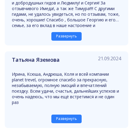
и добродушных гидов и Людмилу! и Сергия! За
отзывчивого Имеда!, а так же Тимура!!!! С другими
гидами, не удалось увидеться, но по отзывам, тоже,
очень, хорошие! Спасибо , большое Георгию и его
семье, за его вклад в наше настроение и
вдохновение!!!!
Развернуть
Мне кажется , все вложили частичку своей души,
чтобы нам все понравилось! Благодарим, дорогие,
наши, грузинские друзья!!!!
(prayer_hands)(prayer_hands)(prayer_hands)
21.09.2024
Татьяна Яземова
Я, например, полюбила Грузию, благодаря, вам, ещё
больше!
Тост: за вас!, за нас!, за дружбу между нами!!!!!!!!!
Ирина, Ксюша, Андрюша, Коля и всей компании
(heart)(heart)(heart)
planet trevel, огромное спасибо за прекрасную,
Теперь у нас с Андреем, новая традиция, грузинская!,
незабываемую, полную эмоций и впечатлений
когда бокал или рюмка с напитком, в руках, ---
поездку. Всем удачи, счастья, дальнейших успехов и
только с тостом, можно его опустошить!)))
очень надеюсь, что мы ещё встретимся и не один
Благодарю, дорогие, всех нас, за совместное,
раз
прекрасное путешествие!
Развернуть