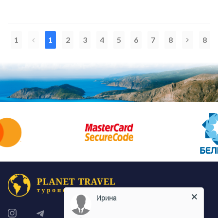
1
1
2
3
4
5
6
7
8
8
Ирина