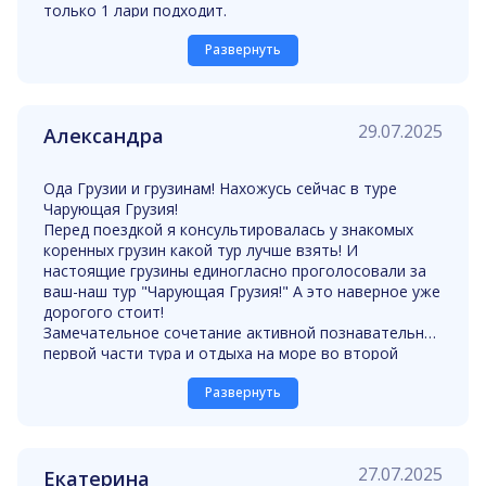
только 1 лари подходит.
В Батуми тоже встретили и заселили . Проведи
Развернуть
экскурсию по Батуми, организовали экскурсию в
пещеру Прометея и в Мартивильские каньоны.
Были и Тбилиси, топ - военно-грузинская дорога.
Понравился Борджоми, Кутаиси.
29.07.2025
Александра
Обедали в грузинских семьях или ресторанах. Столы
ломились просто от еды, вино лилось рекой. В
гостинице в Батуми включен завтрак и ужин, что
Ода Грузии и грузинам! Нахожусь сейчас в туре
очень удобно. Отличный тур. Мне есть с чем
Чарующая Грузия!
сравнить. В прошлом году ездила в Грузию на
Перед поездкой я консультировалась у знакомых
автобусе
коренных грузин какой тур лучше взять! И
настоящие грузины единогласно проголосовали за
ваш-наш тур "Чарующая Грузия!" А это наверное уже
дорогого стоит!
Замечательное сочетание активной познавательной
первой части тура и отдыха на море во второй
части! За эти пять дней, что мы прибыли, я увидела
Развернуть
как многогранна Грузия! Этот тур - это гид по самым
ярким местам и самым гостеприимным людям, для
того чтобы влюбить в себя, чтобы вам захотелось
приехать снова, но на подольше! Чтобы хотя бы на
27.07.2025
Екатерина
время тоже стать частью этой замечательной