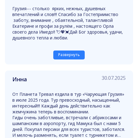
сравнивать каждый раён .Дай Бог ,встретится в
Грузия--- столько ярких, нежных, душевных
этой прекрасной стране ,попасть в неизведанные
впечатлений и слов!!! Спасибо за Гостеприимство
раёны и остаться благодарными Богу ,нашим
заботу, внимание , обаятельной, талантливой
экскурсоводам,и дай Боже нашему водителю
Екатерине и профи за рулём , настоящего Орла
который сопровождают нас в каждую нелегкую
своего дела Имедо!! 💘💖💓Дай Бог здоровья, удачи,
экскурсию.Мы любим тебя Грузия !
душевного тепла и любви.
Развернуть
30.07.2025
Инна
От Планета Тревал ездила в тур «Чарующая Грузия»
в июле 2025 года. Тур превосходный, насыщенный,
интересный!!! Каждый день действительно как
жемчужина теперь в воспоминании.
Гиды очень заботливые, встречали с абрикосами и
шампанским в аэропорту, гид Мамука был с нами 5
дней. Покупал персики для всех туристов, заботился.
И мелочь разменять, если туалет с турникетом и