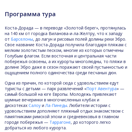
Программа тура
Коста-Дорада — в переводе «Золотой берег», протянулась
на 140 км от городка Виланова-и-ла-Желтру, что к западу
от
Барселоны
, до лагун и рисовых полей долины реки Эбро.
Свое название Коста-Дорада получила благодаря пляжам с
мелким золотистым песком, многие из которых отмечены
Голубым флагом. Если восточная и центральная части
побережья освоены, а их курорты многолюдны, то пляжи в
долине Эбро даже в сезон поражают своей пустынностью и
ощущением полного одиночества среди песчаных дюн.
Одна из причин, по которой сюда с удовольствием едут
туристы с детьми — парк развлечений «
Порт Авентура
» —
самый большой на юге Европы. Молодежь привлекают
шумные вечеринки в многочисленных клубах и
дискотеках
Салоу
и
Ла-Пинеды
. Любители истории с
удовольствием дополняют пляжный отдых знакомством с
памятниками римской эпохи и средневековья в главном
городе побережья —
Таррагоне
, до которого легко
добраться из любого курорта.