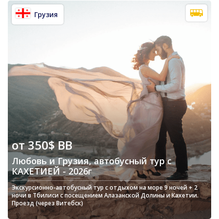
Грузия
от 350$ BB
Любовь и Грузия, автобусный тур с
КАХЕТИЕЙ - 2026г
Экскурсионно-автобусный тур с отдыхом на море 9 ночей + 2
Э
ночи в Тбилиси с посещением Алазанской Долины и Кахетии.
н
Проезд (через Витебск)