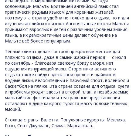
и на редкость миролюбивыми жителями. За годы
колонизации Мальты Британией английский язык стал
практически родным языком для коренных жителей,
поэтому эта страна удобна не только для отдыха, но и для
изучения английского языка. Англоязычные школы Мальты
принимают взрослых и детей с различным уровнем знания
языка, а их демократичные цены делают обучение на
Мальте всё более популярным.
Тёплый климат делает остров прекрасным местом для
пляжного отдыха, даже в самый жаркий период — с июля
по сентябрь - благодаря свежему бризу с моря, нет
ощущения изнуряющей жары. Сторонники активного
отдыха также найдут здесь свои прелести: дайвинг и
водные лыжи, велосипедный и парусный спорт, волейбол и
баскетбол на пляже. Эта страна создана для отдыха, суета
и проблемы уходят здесь на второй план, а незабываемые
мальтийские фестивали и театральные представления
оставляют в душе каждого туриста массу положительных
эмоций.
Столица страны: Валетта. Популярные курорты: Меллиха,
Гозо, Сент-Джулианс, Слима, Марсаскала.