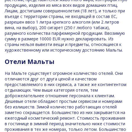
продукцию, изделия из мяса всех видов домашних птиц.
Лицам, достигшим совершеннолетия (18 лет), и только при
въезде с территории страны, не входящей в состав ЕС,
разрешен ввоз 1 литра крепкого алкоголя (или 2 литров
вина, на выбор), 200 сигарет (250 г любого табака),
разумного количества парфюмерной продукции. Ввозимую
сумму в размере 10000 EUR нужно декларировать. Из
страны нельзя вывезти вещи и предметы, относящиеся к
художественному или историческому достоянию Мальты.
Отели Мальты
На Мальте существует огромное количество отелей. Они
отличаются друг от друга ценой и качеством
предоставляемого в них сервиса, а также же контингентом
отдыхающих. Чем выше категория отеля, тем
доброжелательнее отношение персонала к клиентам.
Дешевые отели обладают простым сервисом и номерами
без излишеств. Зимой количество работающих отелей
заметно сокращается. Большинство из них закрывается на
ежегодный косметический ремонт. Стоимость проживания
в гостинице в зимний период значительно ниже стоимости
проживания в тех же номерах, только летом. Большинство