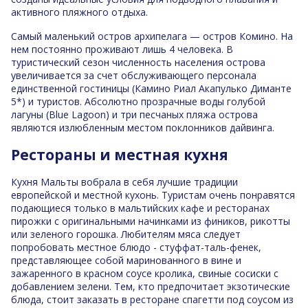
активного пляжного отдыха.
Самый маленький остров архипелага — остров Комино. На
нем постоянно проживают лишь 4 человека. В
туристический сезон численность населения острова
увеличивается за счет обслуживающего персонала
единственной гостиницы (Камино Риал Акапулько Диманте
5*) и туристов. Абсолютно прозрачные воды голубой
лагуны (Blue Lagoon) и три песчаных пляжа острова
являются излюбленным местом поклонников дайвинга.
Рестораны и местная кухня
Кухня Мальты вобрала в себя лучшие традиции
европейской и местной кухонь. Туристам очень понравятся
подающиеся только в мальтийских кафе и ресторанах
пирожки с оригинальными начинками из фиников, рикотты
или зеленого горошка. Любителям мяса следует
попробовать местное блюдо - стуффат-таль-фенек,
представляющее собой маринованного в вине и
зажаренного в красном соусе кролика, свиные сосиски с
добавлением зелени. Тем, кто предпочитает экзотические
блюда, стоит заказать в ресторане спагетти под соусом из