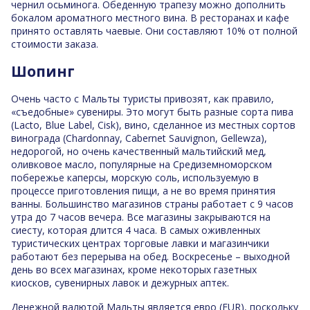
чернил осьминога. Обеденную трапезу можно дополнить
бокалом ароматного местного вина. В ресторанах и кафе
принято оставлять чаевые. Они составляют 10% от полной
стоимости заказа.
Шопинг
Очень часто с Мальты туристы привозят, как правило,
«съедобные» сувениры. Это могут быть разные сорта пива
(Lacto, Blue Label, Сisk), вино, сделанное из местных сортов
винограда (Chardonnay, Cabernet Sauvignon, Gellewza),
недорогой, но очень качественный мальтийский мед,
оливковое масло, популярные на Средиземноморском
побережье каперсы, морскую соль, используемую в
процессе приготовления пищи, а не во время принятия
ванны. Большинство магазинов страны работает с 9 часов
утра до 7 часов вечера. Все магазины закрываются на
сиесту, которая длится 4 часа. В самых оживленных
туристических центрах торговые лавки и магазинчики
работают без перерыва на обед. Воскресенье – выходной
день во всех магазинах, кроме некоторых газетных
киосков, сувенирных лавок и дежурных аптек.
Денежной валютой Мальты является евро (EUR), поскольку