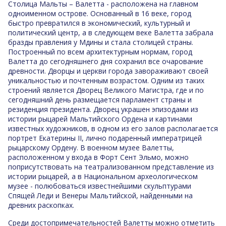
Столица Мальты – Валетта - расположена на главном
одноименном острове. Основанный в 16 веке, город
быстро превратился в экономический, культурный и
политический центр, а в следующем веке Валетта забрала
бразды правления у Мдины и стала столицей страны.
Построенный по всем архитектурным нормам, город
Валетта до сегодняшнего дня сохранил все очарование
древности. Дворцы и церкви города завораживают своей
уникальностью и почтенным возрастом. Одним из таких
строений является Дворец Великого Магистра, где и по
сегодняшний день размещается парламент страны и
резиденция президента. Дворец украшен эпизодами из
истории рыцарей Мальтийского Ордена и картинами
известных художников, в одном из его залов располагается
портрет Екатерины II, лично подаренный императрицей
рыцарскому Ордену. В военном музее Валетты,
расположенном у входа в Форт Сент Эльмо, можно
поприсутствовать на театрализованном представление из
истории рыцарей, а в Национальном археологическом
музее - полюбоваться известнейшими скульптурами
Спящей Леди и Венеры Мальтийской, найденными на
древних раскопках.
Среди достопримечательностей Валетты можно отметить