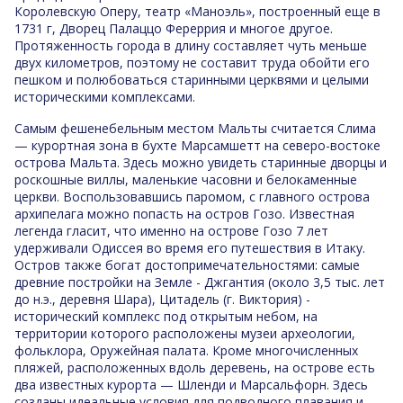
Королевскую Оперу, театр «Маноэль», построенный еще в
1731 г, Дворец Палаццо Фереррия и многое другое.
Протяженность города в длину составляет чуть меньше
двух километров, поэтому не составит труда обойти его
пешком и полюбоваться старинными церквями и целыми
историческими комплексами.
Самым фешенебельным местом Мальты считается Слима
— курортная зона в бухте Марсамшетт на северо-востоке
острова Мальта. Здесь можно увидеть старинные дворцы и
роскошные виллы, маленькие часовни и белокаменные
церкви. Воспользовавшись паромом, с главного острова
архипелага можно попасть на остров Гозо. Известная
легенда гласит, что именно на острове Гозо 7 лет
удерживали Одиссея во время его путешествия в Итаку.
Остров также богат достопримечательностями: самые
древние постройки на Земле - Джгантия (около 3,5 тыс. лет
до н.э., деревня Шара), Цитадель (г. Виктория) -
исторический комплекс под открытым небом, на
территории которого расположены музеи археологии,
фольклора, Оружейная палата. Кроме многочисленных
пляжей, расположенных вдоль деревень, на острове есть
два известных курорта — Шленди и Марсальфорн. Здесь
созданы идеальные условия для подводного плавания и